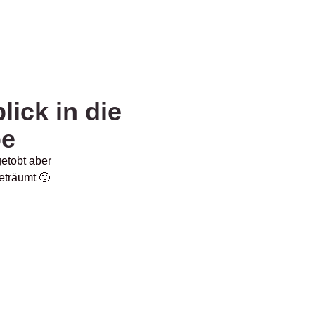
lick in die
be
getobt aber
eträumt 🙂