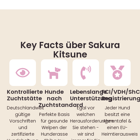
Key Facts über Sakura
Kitsune
Kontrollierte
Hunde
Lebenslange
FCI/VDH/Sh
Zuchtstätte
nach
Unterstützung
Registrierun
Zuchtstandard
Deutschlandweit
Egal vor
Jeder Hund
gültige
Perfekte Basis
welchen
besitzt eine
Vorschriften
für gesunde
Herausforderungen
Ahnentafel &
und
Welpen der
Sie stehen -
einen EU-
zertifizierte
Hunderasse
wir sind
Heimtierausweis