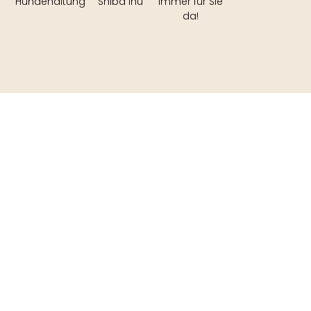
Hundehaltung
Shiba Inu
immer für Sie
da!
Sie interessieren sich für einen
Shiba vom Hause Sakura Kitsune?
Kein Problem - Wir helfen Ihnen dabei! Folgen Sie
dem Link für mehr Informationen.
Shiba Welpen