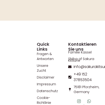
Quick
Kontaktieren
Links
Sie uns
Familie Kassel
Fragen &
Antworten
Shiba of Sakura
Kitsune
Unsere
info@sakurakitsu
Zucht
+49 152
Disclaimer
37853504
Impressum
75181 Pforzheim,
Datenschutz
Germany
Cookie-
Richtlinie