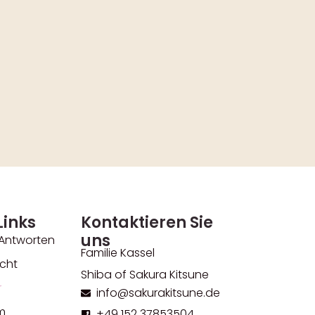
Links
Kontaktieren Sie
uns
 Antworten
Familie Kassel
cht
Shiba of Sakura Kitsune
r
info@sakurakitsune.de
m
+49 152 37853504